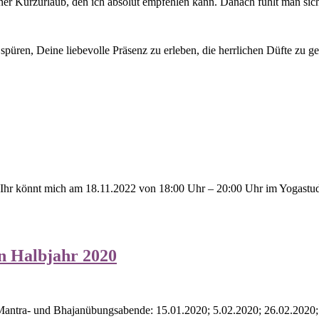
iner Kurzurlaub, den ich absolut empfehlen kann. Danach fühlt man sich
püren, Deine liebevolle Präsenz zu erleben, die herrlichen Düfte zu g
 Ihr könnt mich am 18.11.2022 von 18:00 Uhr – 20:00 Uhr im Yogastudi
n Halbjahr 2020
 Mantra- und Bhajanübungsabende: 15.01.2020; 5.02.2020; 26.02.2020;