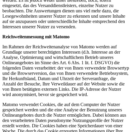
werden. Es ist jedoch weder unser Bestreben, noch, sofern
eingesetzt, das des Versanddienstleisters, einzelne Nutzer zu
beobachten. Die Auswertungen dienen uns viel mehr dazu, die
Lesegewohnheiten unserer Nutzer zu erkennen und unsere Inhalte
auf sie anzupassen oder unterschiedliche Inhalte entsprechend den
Interessen unserer Nutzer zu versenden.
Reichweitenmessung mit Matomo
Im Rahmen der Reichweitenanalyse von Matomo werden auf
Grundlage unserer berechtigten Interessen (d.h. Interesse an der
Analyse, Optimierung und wirtschaftlichem Betrieb unseres
Onlineangebotes im Sinne des Art. 6 Abs. 1 lit. f. DSGVO) die
folgenden Daten verarbeittet: der von Ihnen verwendete Browsertyp
und die Browserversion, das von Ihnen verwendete Betriebssystem,
Ihr Herkunftsland, Datum und Uhrzeit der Serveranfrage, die
Anzahl der Besuche, Ihre Verweildauer auf der Website sowie die
von Ihnen betätigten externen Links. Die IP-Adresse der Nutzer
wird anonymisiert, bevor sie gespeichert wird.
Matomo verwendet Cookies, die auf dem Computer der Nutzer
gespeichert werden und die eine Analyse der Benutzung unseres
Onlineangebotes durch die Nutzer ermöglichen. Dabei können aus
den verarbeiteten Daten pseudonyme Nutzungsprofile der Nutzer
erstellt werden. Die Cookies haben eine Speicherdauer von einer
Woche. Die durch das Cookie erzeugten Informationen über Ihre