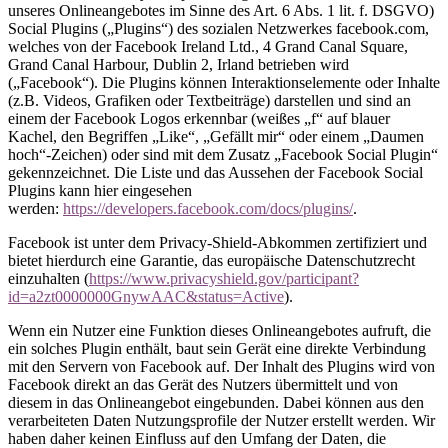
unseres Onlineangebotes im Sinne des Art. 6 Abs. 1 lit. f. DSGVO)
Social Plugins („Plugins“) des sozialen Netzwerkes facebook.com,
welches von der Facebook Ireland Ltd., 4 Grand Canal Square,
Grand Canal Harbour, Dublin 2, Irland betrieben wird
(„Facebook“). Die Plugins können Interaktionselemente oder Inhalte
(z.B. Videos, Grafiken oder Textbeiträge) darstellen und sind an
einem der Facebook Logos erkennbar (weißes „f“ auf blauer
Kachel, den Begriffen „Like“, „Gefällt mir“ oder einem „Daumen
hoch“-Zeichen) oder sind mit dem Zusatz „Facebook Social Plugin“
gekennzeichnet. Die Liste und das Aussehen der Facebook Social
Plugins kann hier eingesehen
werden:
https://developers.facebook.com/docs/plugins/
.
Facebook ist unter dem Privacy-Shield-Abkommen zertifiziert und
bietet hierdurch eine Garantie, das europäische Datenschutzrecht
einzuhalten (
https://www.privacyshield.gov/participant?
id=a2zt0000000GnywAAC&status=Active
).
Wenn ein Nutzer eine Funktion dieses Onlineangebotes aufruft, die
ein solches Plugin enthält, baut sein Gerät eine direkte Verbindung
mit den Servern von Facebook auf. Der Inhalt des Plugins wird von
Facebook direkt an das Gerät des Nutzers übermittelt und von
diesem in das Onlineangebot eingebunden. Dabei können aus den
verarbeiteten Daten Nutzungsprofile der Nutzer erstellt werden. Wir
haben daher keinen Einfluss auf den Umfang der Daten, die