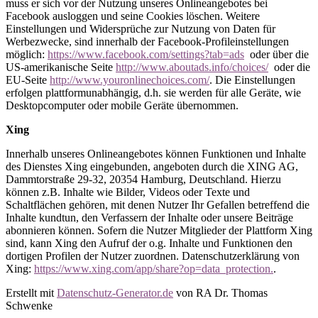
muss er sich vor der Nutzung unseres Onlineangebotes bei
Facebook ausloggen und seine Cookies löschen. Weitere
Einstellungen und Widersprüche zur Nutzung von Daten für
Werbezwecke, sind innerhalb der Facebook-Profileinstellungen
möglich:
https://www.facebook.com/settings?tab=ads
oder über die
US-amerikanische Seite
http://www.aboutads.info/choices/
oder die
EU-Seite
http://www.youronlinechoices.com/
. Die Einstellungen
erfolgen plattformunabhängig, d.h. sie werden für alle Geräte, wie
Desktopcomputer oder mobile Geräte übernommen.
Xing
Innerhalb unseres Onlineangebotes können Funktionen und Inhalte
des Dienstes Xing eingebunden, angeboten durch die XING AG,
Dammtorstraße 29-32, 20354 Hamburg, Deutschland. Hierzu
können z.B. Inhalte wie Bilder, Videos oder Texte und
Schaltflächen gehören, mit denen Nutzer Ihr Gefallen betreffend die
Inhalte kundtun, den Verfassern der Inhalte oder unsere Beiträge
abonnieren können. Sofern die Nutzer Mitglieder der Plattform Xing
sind, kann Xing den Aufruf der o.g. Inhalte und Funktionen den
dortigen Profilen der Nutzer zuordnen. Datenschutzerklärung von
Xing:
https://www.xing.com/app/share?op=data_protection.
.
Erstellt mit
Datenschutz-Generator.de
von RA Dr. Thomas
Schwenke