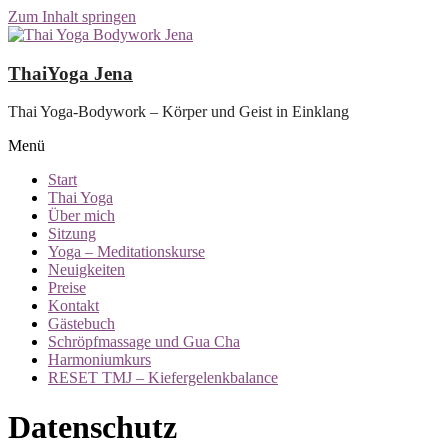
Zum Inhalt springen
ThaiYoga Jena
Thai Yoga-Bodywork – Körper und Geist in Einklang
Menü
Start
Thai Yoga
Über mich
Sitzung
Yoga – Meditationskurse
Neuigkeiten
Preise
Kontakt
Gästebuch
Schröpfmassage und Gua Cha
Harmoniumkurs
RESET TMJ – Kiefergelenkbalance
Datenschutz