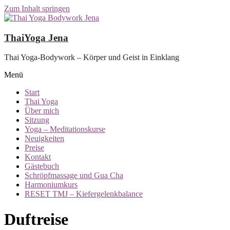
Zum Inhalt springen
ThaiYoga Jena
Thai Yoga-Bodywork – Körper und Geist in Einklang
Menü
Start
Thai Yoga
Über mich
Sitzung
Yoga – Meditationskurse
Neuigkeiten
Preise
Kontakt
Gästebuch
Schröpfmassage und Gua Cha
Harmoniumkurs
RESET TMJ – Kiefergelenkbalance
Duftreise