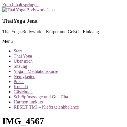
Zum Inhalt springen
ThaiYoga Jena
Thai Yoga-Bodywork – Körper und Geist in Einklang
Menü
Start
Thai Yoga
Über mich
Sitzung
Yoga – Meditationskurse
Neuigkeiten
Preise
Kontakt
Gästebuch
Schröpfmassage und Gua Cha
Harmoniumkurs
RESET TMJ – Kiefergelenkbalance
IMG_4567