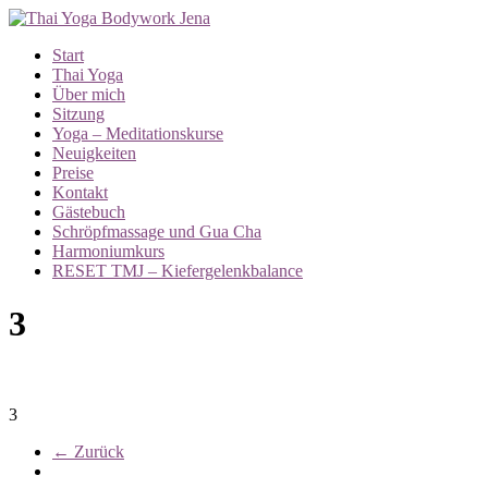
Zum
Inhalt
Menü
Start
springen
ThaiYoga
Thai Yoga
Jena
Über mich
Sitzung
Thai
Yoga – Meditationskurse
Yoga-
Neuigkeiten
Bodywork
Preise
–
Kontakt
Körper
Gästebuch
und
Schröpfmassage und Gua Cha
Geist
Harmoniumkurs
in
RESET TMJ – Kiefergelenkbalance
Einklang
3
3
← Zurück