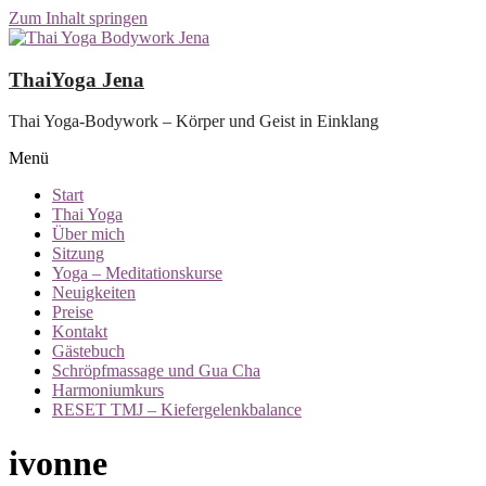
Zum Inhalt springen
ThaiYoga Jena
Thai Yoga-Bodywork – Körper und Geist in Einklang
Menü
Start
Thai Yoga
Über mich
Sitzung
Yoga – Meditationskurse
Neuigkeiten
Preise
Kontakt
Gästebuch
Schröpfmassage und Gua Cha
Harmoniumkurs
RESET TMJ – Kiefergelenkbalance
ivonne