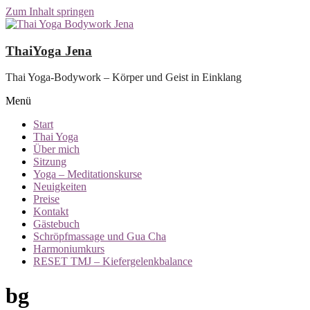
Zum Inhalt springen
ThaiYoga Jena
Thai Yoga-Bodywork – Körper und Geist in Einklang
Menü
Start
Thai Yoga
Über mich
Sitzung
Yoga – Meditationskurse
Neuigkeiten
Preise
Kontakt
Gästebuch
Schröpfmassage und Gua Cha
Harmoniumkurs
RESET TMJ – Kiefergelenkbalance
bg