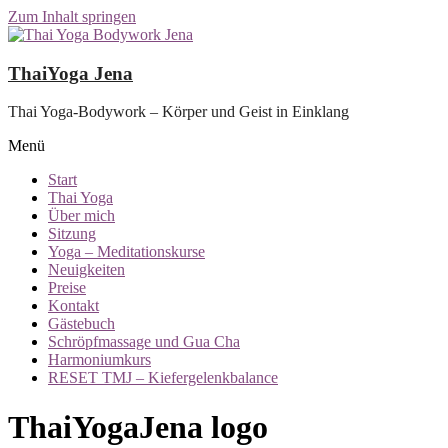
Zum Inhalt springen
ThaiYoga Jena
Thai Yoga-Bodywork – Körper und Geist in Einklang
Menü
Start
Thai Yoga
Über mich
Sitzung
Yoga – Meditationskurse
Neuigkeiten
Preise
Kontakt
Gästebuch
Schröpfmassage und Gua Cha
Harmoniumkurs
RESET TMJ – Kiefergelenkbalance
ThaiYogaJena logo