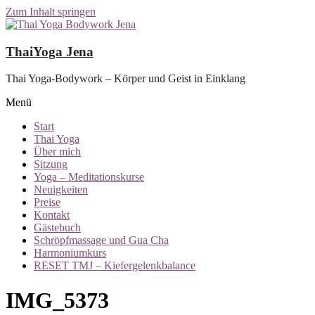
Zum Inhalt springen
ThaiYoga Jena
Thai Yoga-Bodywork – Körper und Geist in Einklang
Menü
Start
Thai Yoga
Über mich
Sitzung
Yoga – Meditationskurse
Neuigkeiten
Preise
Kontakt
Gästebuch
Schröpfmassage und Gua Cha
Harmoniumkurs
RESET TMJ – Kiefergelenkbalance
IMG_5373