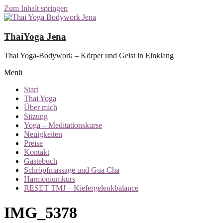
Zum Inhalt springen
ThaiYoga Jena
Thai Yoga-Bodywork – Körper und Geist in Einklang
Menü
Start
Thai Yoga
Über mich
Sitzung
Yoga – Meditationskurse
Neuigkeiten
Preise
Kontakt
Gästebuch
Schröpfmassage und Gua Cha
Harmoniumkurs
RESET TMJ – Kiefergelenkbalance
IMG_5378