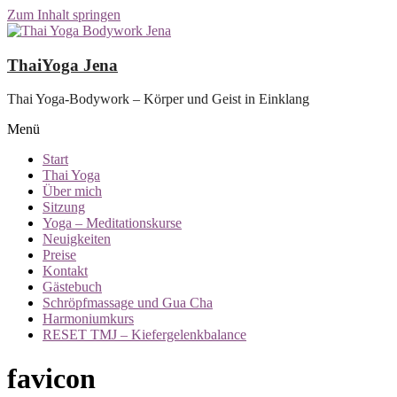
Zum Inhalt springen
ThaiYoga Jena
Thai Yoga-Bodywork – Körper und Geist in Einklang
Menü
Start
Thai Yoga
Über mich
Sitzung
Yoga – Meditationskurse
Neuigkeiten
Preise
Kontakt
Gästebuch
Schröpfmassage und Gua Cha
Harmoniumkurs
RESET TMJ – Kiefergelenkbalance
favicon